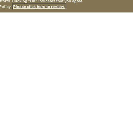
fforts. Clicking “OK” indicates that you agree
Policy.
Please click here to review.
gs
Las habitaciones accesibl
planta baja y son muy esp
adaptaciones integradas.
Room features include:
Lavabo, ducha, interrup
Asiento para ducha, bar
elevadora de WC, más