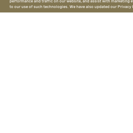
performance and traffic on our website, and assist with marketing e
to our use of such technologies. We have also updated our Privacy 
Accessible Offerin