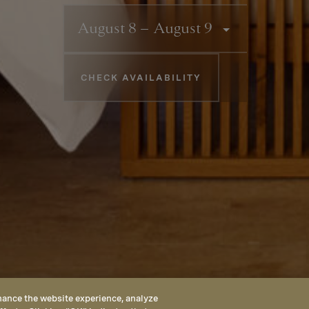
DESTINATION
Booking information
August 8
August 9
—
CHECK AVAILABILITY
hance the website experience, analyze