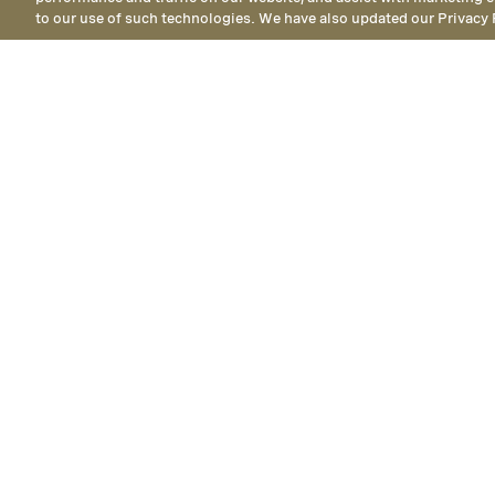
to our use of such technologies. We have also updated our Privacy 
Accessible 
Las habitacion
la planta b
te
Camas
1 King y 1 plegable o 1
83 metro
cuna