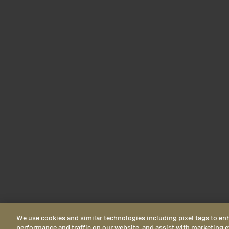
We use cookies and similar technologies including pixel tags to en
performance and traffic on our website, and assist with marketing e